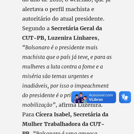
alertava o perfil machista e
autoritário do atual presidente.
Segundo a
Secretária Geral da
CUT-PB, Luzenira Linhares
,
“Bolsonaro é o presidente mais
machista que o país já teve, e para as
mulheres a luta contra a fome e a
miséria são temas urgentes e
inadiáveis, por isso o impeachment
do presidente é o principal foco desta
mobilização”
, afirma Luzenira.
Para
Cícera Isabel, Secretária da
Mulher Trabalhadora da CUT-
PB
,
“Bolsonaro é uma ameaça,