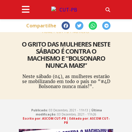
Compartilhe
HOME
CUT-PB
NOTÍCIAS
O GRITO DAS MULHERES NESTE
SÁBADO É CONTRA O
MACHISMO E “BOLSONARO
NUNCA MAIS!”
Neste sábado (04), as mulheres estarão
se mobilizando em todo o país no “#4D
Bolsonaro nunca mais!”.
Publicado:
03 Dezembro, 2021 - 11h13 |
Última
modificação:
03 Dezembro, 2021 - 11h26
Escrito por: ASCOM CUT-PB
|
Editado por: ASCOM CUT-
PB