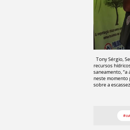
Tony Sérgio, Se
recursos hídrico
saneamento, “a á
neste momento p
sobre a escassez
#cu