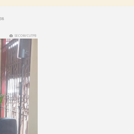
h38
SECOM/CUTPB