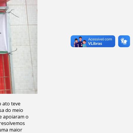
 ato teve
esa do meio
ue apoiaram o
 resolvemos
 uma maior